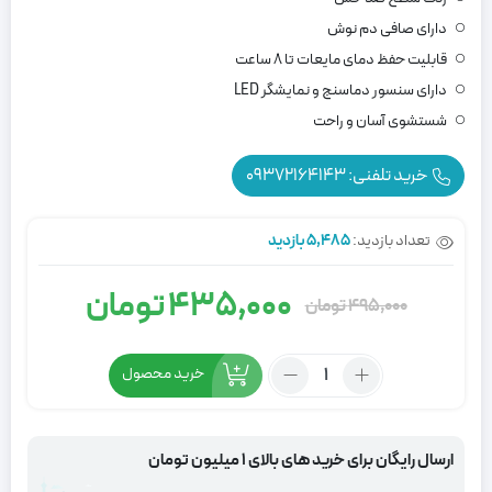
دارای صافی دم نوش
قابلیت حفظ دمای مایعات تا 8 ساعت
دارای سنسور دماسنج و نمایشگر LED
شستشوی آسان و راحت
خرید تلفنی: 09372164143
تعداد بازدید:
5,485 بازدید
435,000
تومان
495,000
تومان
قیمت
قیمت
تعداد:
اصلی:
فعلی:
خرید محصول
فلاسک
435,000 تومان.
495,000 تومان
هوشمند
یونیک
ارسال رایگان برای خرید های بالای 1 میلیون تومان
بود.
نیم