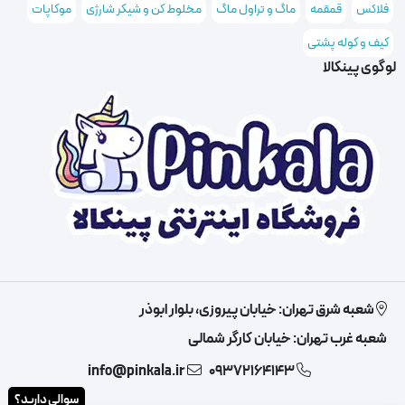
فلاکس
قمقمه
ماگ و تراول ماگ
مخلوط کن و شیکر شارژی
موکاپات
کیف و کوله پشتی
لوگوی پینکالا
شعبه شرق تهران: خیابان پیروزی، بلوار ابوذر
شعبه غرب تهران: خیابان کارگر شمالی
info@pinkala.ir
09372164143
سوالی دارید؟