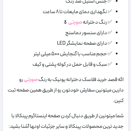
✅ جنس استیل ضد زنگ
✅ نگهداری دمای مایعات تا 8 ساعت
✅ رنگ دخترانه
صورتی
🌷
✅ دارای سنسور دماسنج
✅ دارای صفحه نمایشگر LED
✅ حجم مناسب با گنجایش 500 میلی لیتر
✅ سبک و قابل حمل در کوله پشتی و کیف
اگه قصد خرید فلاسک دخترانه یونیک به رنگ
صورتی
رو
دارین میتونین سفارش خودتون رو از طریق همین صفحه ثبت
کنین.
شما میتونین از طریق دنبال کردن صفحه اینستاگرم پینکالا با
جدید ترین محصولات پینکالا و سایر جزئیات اونها آشنا بشید: