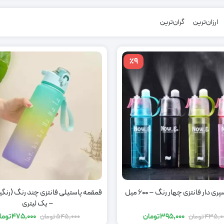
ارزان‌ترین
گران‌ترین
٪9
ی دار فانتزی چهار رنگ – 600 میل
قمقمه پاستیلی فانتزی چند رنگ (رنگی
– یک لیتری
395,000
تومان
475,000
توما
435,0
تومان
545,000
تومان
قیمت
قیمت
قیمت
قیمت