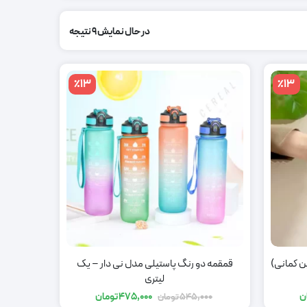
در حال نمایش 9 نتیجه
٪13
٪13
ن کمانی)
قمقمه دو رنگ پاستیلی مدل نی دار – یک
لیتری
ن
475,000
تومان
545,000
تومان
قیمت
قیمت