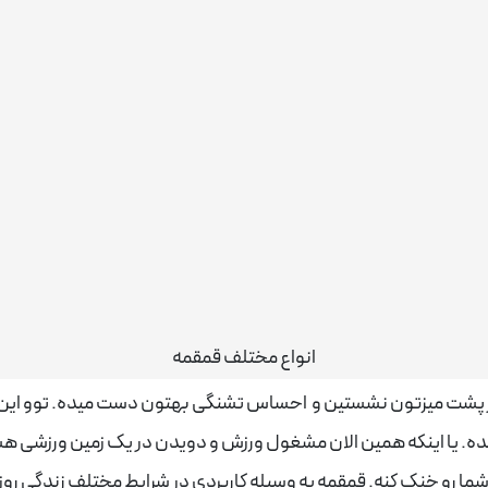
انواع مختلف قمقمه
 در پشت میزتون نشستین و احساس تشنگی بهتون دست میده. توو این 
ه. یا اینکه همین الان مشغول ورزش و دویدن در یک زمین ورزشی هستی
 شما رو خنک کنه. قمقمه یه وسیله کاربردی در شرایط مختلف زندگی روز