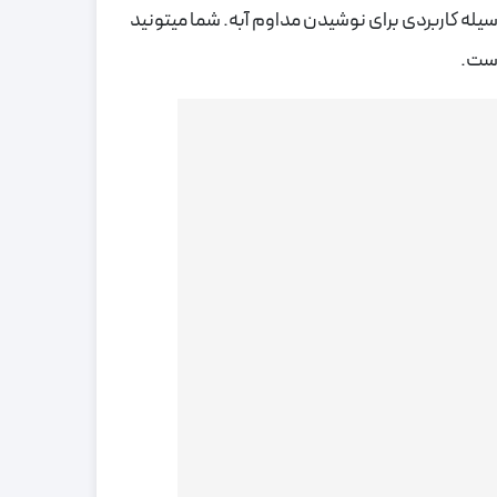
انه 8 لیوان آب برای بدن ضروریه. قمقمه یه وسیله کاربردی برای نوشیدن مداوم آبه. شما میتونید
است.