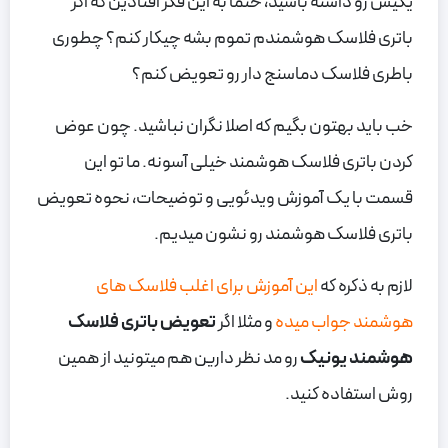
یکیش رو داشته باشید، حتما به این فکر افتادین که اگر
باتری فلاسک هوشمندم تموم بشه چیکار کنم؟ چطوری
باطری فلاسک دماسنج دار رو تعویض کنم؟
خب باید بهتون بگیم که اصلا نگران نباشید. چون عوض
کردن باتری فلاسک هوشمند خیلی آسونه. ما تو این
قسمت با یک آموزش ویدئویی و توضیحات، نحوه تعویض
باتری فلاسک هوشمند رو نشون میدیم.
لازم به ذکره که
این آموزش برای اغلب فلاسک های
هوشمند جواب میده
و مثلا اگر
تعویض باتری فلاسک
هوشمند یونیک
رو مد نظر دارین هم میتونید از همین
روش استفاده کنید.