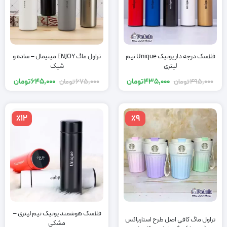
فلاسک درجه دار یونیک Unique نیم
تراول ماگ ENJOY مینیمال – ساده و
لیتری
شیک
435,000
تومان
645,000
تومان
495,000
تومان
675,000
تومان
٪12
٪9
فلاسک هوشمند یونیک نیم لیتری –
تراول ماگ کافی اصل طرح استارباکس
مشکی