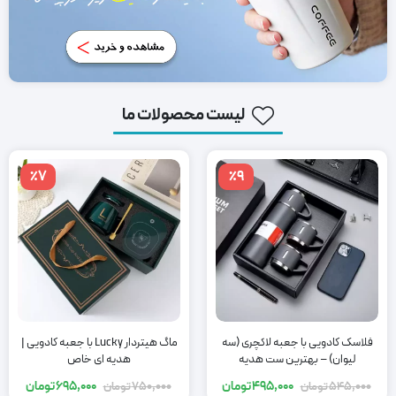
لیست محصولات ما
٪7
٪9
فلاسک کادویی با جعبه لاکچری (سه
ماگ هیتردار Lucky با جعبه کادویی |
لیوان) – بهترین ست هدیه
هدیه ای خاص
495,000
تومان
695,000
تومان
545,000
تومان
750,000
تومان