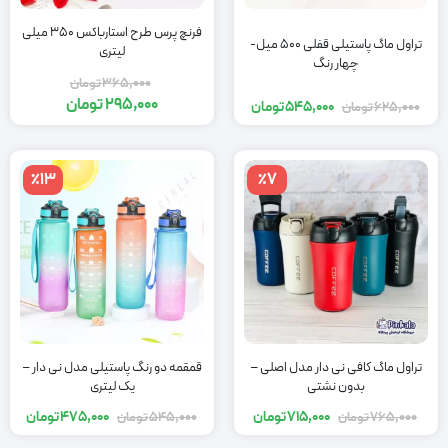
فرنچ پرس طرح استارباکس 350 میلی
تراول ماگ پاستیلی قفلی 500 میل-
لیتری
چهار رنگ
365,000
تومان
295,000
تومان
545,000
تومان
625,000
تومان
٪13
٪7
تراول ماگ کافی نی دار مدل اصلی –
قمقمه دو رنگ پاستیلی مدل نی دار –
بدون نشتی
یک لیتری
715,000
تومان
475,000
تومان
765,000
تومان
545,000
تومان