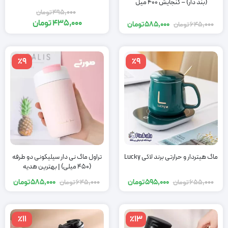
(بند دار) – گنجایش 400 میل
495,000
تومان
435,000
تومان
585,000
تومان
645,000
تومان
٪9
٪9
ماگ هیتردار و حرارتی برند لاکی Lucky
تراول ماگ نی دار سیلیکونی دو طرفه
(450 میلی) | بهترین هدیه
595,000
تومان
585,000
تومان
655,000
تومان
645,000
تومان
٪11
٪13