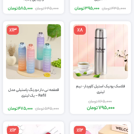
395,000
تومان
585,000
تومان
435,000
تومان
645,000
تومان
٪13
٪8
فلاسک یونیک استیل کاوردار- نیم
قمقمه نی دار دو رنگ پاستیلی مدل
لیتری
Refil – یک لیتری
865,000
تومان
795,000
تومان
475,000
تومان
545,000
تومان
٪12
٪12