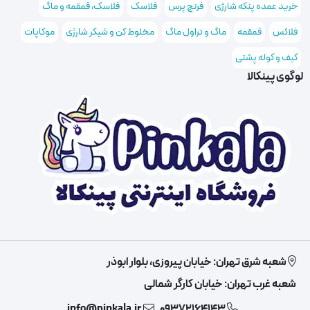
خرید عمده پنکه شارژی
فرنچ پرس
فلاسک
فلاسک، قمقمه و ماگ
فلاکس
قمقمه
ماگ و تراول ماگ
مخلوط کن و شیکر شارژی
موکاپات
کیف و کوله پشتی
لوگوی پینکالا
شعبه شرق تهران: خیابان پیروزی، بلوار ابوذر
شعبه غرب تهران: خیابان کارگر شمالی
info@pinkala.ir
09372164143