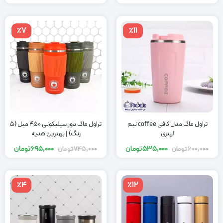
٪7
٪11
تراول ماگ مدل کافی coffee نیم
تراول ماگ دور سیلیکونی 450 میل (5
لیتری
رنگ) | بهترین هدیه
535,000
تومان
695,000
تومان
600,000
تومان
745,000
تومان
٪4
٪12