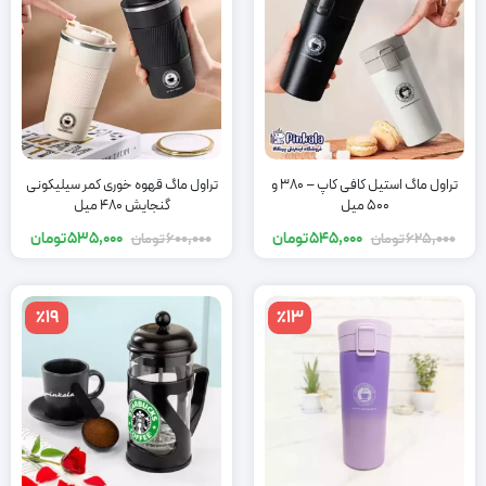
تراول ماگ استیل کافی کاپ – 380 و
تراول ماگ قهوه خوری کمر سیلیکونی
500 میل
گنجایش 480 میل
545,000
تومان
535,000
تومان
625,000
تومان
600,000
تومان
٪19
٪13