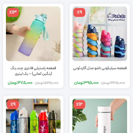
٪13
٪9
قمقمه سیلیکونی تاشو مدل آکاردئونی
قمقمه پاستیلی فانتزی چند رنگ
(رنگین کمانی) – یک لیتری
395,000
تومان
475,000
تومان
435,000
تومان
545,000
تومان
٪9
٪12