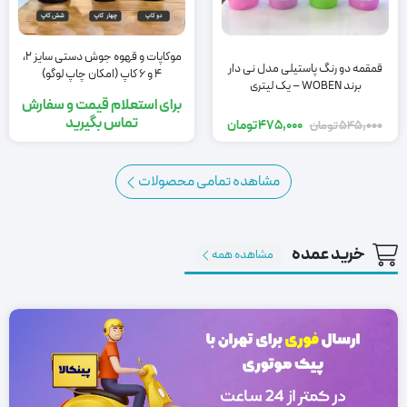
موکاپات و قهوه جوش دستی سایز 2،
قمقمه دو رنگ پاستیلی مدل نی دار
4 و 6 کاپ (امکان چاپ لوگو)
برند WOBEN – یک لیتری
برای استعلام قیمت و سفارش
تماس بگیرید
475,000
تومان
545,000
تومان
مشاهده تمامی محصولات
خرید عمده
مشاهده همه