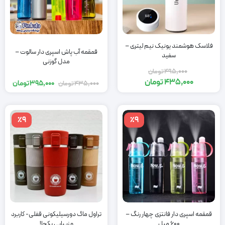
فلاسک هوشمند یونیک نیم لیتری –
قمقمه آب پاش اسپری دار سالوت –
سفید
مدل گوزنی
495,000
تومان
435,000
تومان
395,000
تومان
435,000
تومان
٪9
٪9
قمقمه اسپری دار فانتزی چهار رنگ –
تراول ماگ دورسیلیکونی قفلی- کاربرد
600 میل
و زیبایی یکجا!