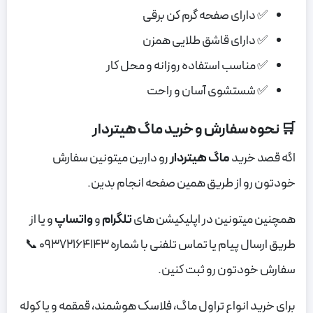
✅ دارای صفحه گرم کن برقی
✅ دارای قاشق طلایی همزن
✅ مناسب استفاده روزانه و محل کار
✅ شستشوی آسان و راحت
🛒 نحوه سفارش و خرید ماگ هیتردار
اگه قصد خرید
ماگ هیتردار
رو دارین میتونین سفارش
خودتون رو از طریق همین صفحه انجام بدین.
همچنین میتونین در اپلیکیشن های
تلگرام
و
واتساپ
و یا از
طریق ارسال پیام یا تماس تلفنی با شماره 09372164143
📞
سفارش خودتون رو
ثبت کنین.
برای خرید انواع تراول ماگ، فلاسک هوشمند، قمقمه و یا کوله