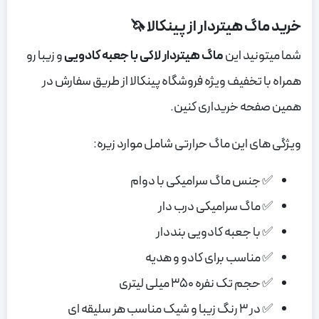
خرید ماگ هیتردار از پینکالا 🦄
شما میتونید این
ماگ هیتردار لاکی با جعبه کادویی
و زیبا رو
همراه با تخفیف ویژه فروشگاه پینکالا از طریق سفارش در
همین صفحه خریداری کنین.
ویژگی های این ماگ حرارتی شامل موارد زیره:
✅ جنس ماگ سرامیکی با دوام
✅ ماگ سرامیکی درب دار
✅ با جعبه کادویی بنددار
✅ مناسب برای کادو و هدیه
✅ حجم تک نفره 350 میلی لیتری
✅ در 3 رنگ زیبا و شیک مناسب هر سلیقه ای