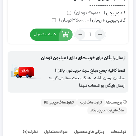
-----------------
کادو پیچی
(+30,000 تومان)
کادو پیچی + روبان
(+35,000 تومان)
تعداد:
خرید محصول
ماگ
هیتردار
Lucky
ارسال رایگان برای خرید های بالای 1 میلیون تومان
با
جعبه
فقط کافیه جمع مبلغ سبد خریدتون بالای 1
کادویی
میلیون تومن باشه و هنگام ثبت سفارش گزینه
|
ارسال رایگان رو انتخاب کنید!
هدیه
ای
برچسب‌ها:
تراول ماگ ترب
تراول ماگ دیجی کالا
خاص
ماگ هیتردار دیجی کالا
توضیحات
ویژگی های محصول
سوالات متداول
نظرات (0)