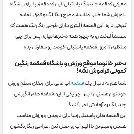
معرفی قمقمه چند رنگ پاستیلی! این قممقه زیبا برای باشگاه
یا ورزش شما خیلی مناسبه و طرح رنگارنگ و فوق العاده
کیوتی داره. این قمقمه 1 لیتری دارای طرحی رنگارنگ هست که
مطمئناً لبخند رو به چهره همه دخترها میاره. پس برای چی
منتظری؟ امروز قمقمه پاستیلی خودت رو سفارش بده!
دختر خانوما موقع ورزش و باشگاه قمقمه رنگین
کمونی فراموش نشه!
شما هم به دنبال یک
قمقمه
آب عالی برای ارتقای سطح ورزش
خودتون هستین؟
پس
چرا یکی از این قمقمه های انگیزشی
چند رنگ رو آزمایش نمی کنید!
این قمقمه های پاستیلی زیبا برای دویدن و ورزش مناسب
هستن و میتونن تا 1 لیتر آب رو حمل کنن.
طراحی رنگارنگشون