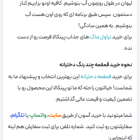
لیوان در طول روزمون آب بنوشیم. کافیه اونو بزاریم کنار
دستمون. سپس طبق برنامه ای که روی اون هست آب
بنوشیم. به همین سادگی!
برای خرید
تراول ماگ
های جذاب پینکالا فرصت رو از دست
نده.
نحوه خرید قمقمه چند رنگ دخترانه
برای خرید
قمقمه دخترانه
این بهترین انتخاب و پیشنهاد ما به
شماست! خیالتون راحته که ما تو پینکالا این محصول رو با
تضمین کیفیت و قیمت عالی گذاشتیم.
شما میتونید با خرید آسون از طریق
سایت
،
واتساپ
یا
تلگرام
،
سفارشتون رو ثبت کنید. شماره تلفن برای ثبت سفارش هم اینه
که اینجاس: