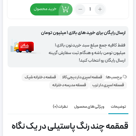
بود.
تعداد:
خرید محصول
قمقمه
پاستیلی
فانتزی
ارسال رایگان برای خرید های بالای 1 میلیون تومان
چند
رنگ
فقط کافیه جمع مبلغ سبد خریدتون بالای 1
(رنگین
میلیون تومن باشه و هنگام ثبت سفارش گزینه
کمانی)
ارسال رایگان رو انتخاب کنید!
-
یک
برچسب‌ها:
قمقمه اسپری دار دیجی کالا
قمقمه دخترانه شیک
لیتری
قممقه اسپری دار ترب
قممقه مدرسه دخترانه
توضیحات
ویژگی های محصول
نظرات (0)
قمقمه چند رنگ پاستیلی در یک نگاه