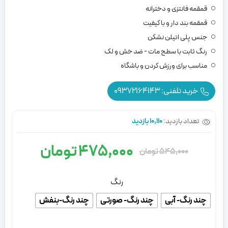
قمقمه فانتزی و دخترانه
قمقمه بند دار و با کیفیت
جنس پلی اتیلن نشکن
رنگ ثابت با سطح مات - ضد خش و لک
مناسب برای ورزش کردن و باشگاه
خرید تلفنی: 09372164143
تعداد بازدید:
10,110 بازدید
475,000
تومان
545,000
تومان
قیمت
قیمت
اصلی:
فعلی:
رنگ
چند رنگ- آبی
چند رنگ- صورتی
چند رنگ-بنفش
475,000 تومان.
545,000 تومان