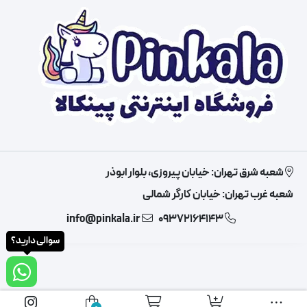
شعبه شرق تهران: خیابان پیروزی، بلوار ابوذر
شعبه غرب تهران: خیابان کارگر شمالی
info@pinkala.ir
09372164143
سوالی دارید؟