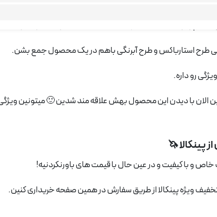
اسر جهان داره،
استارب
اکس
(starbucks)
هستش.
بسیار پرطرفداره
فلاسک آبرنگی
هستش که دل هر کسی رو میبره!
ر یعنی طرح استارباکس و طرح آبرنگی باهم در یک محصول جمع بشن.
یژگی رو داره.
مین الان با دیدن این محصول بهش علاقه مند شدین 🙂 میتونین ویژگ
 پینکالا 🦄
 خاص و با کیفیت و در عین حال با قیمت های باورنکردنیه!
 تخفیف ویژه پینکالا از طریق سفارش در همین صفحه خریداری کنین.