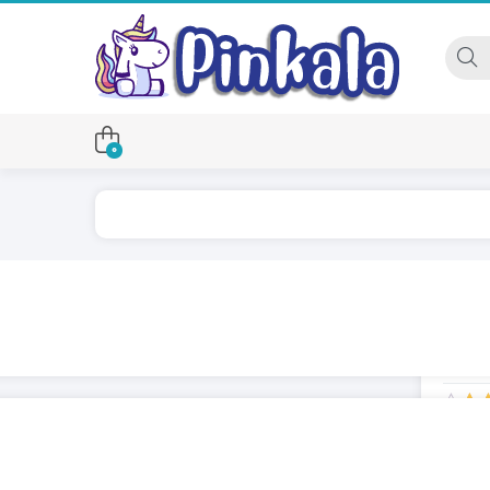
0
از 5