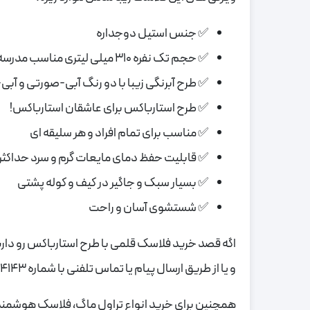
✅ جنس استیل دوجداره
✅ حجم تک نفره 310 میلی لیتری مناسب مدرسه، دانشگاه، محیط کار و مسافرت
✅ طرح آبرنگی زیبا با دو رنگ آبی-صورتی و آبی-
✅ طرح استارباکس برای عاشقان استارباکس!
✅ مناسب برای تمام افراد و هر سلیقه ای
✅ قابلیت حفظ دمای مایعات گرم و سرد حداکثر تا 6 سا
✅ بسیار سبک و جاگیر در کیف و کوله پشتی
✅ شستشوی آسان و راحت
اگه قصد خرید فلاسک قلمی با طرح استارباکس رو دا
و یا از طریق ارسال پیام یا تماس تلفنی با شماره 09372164143
همچنین برای خرید انواع تراول ماگ، فلاسک هوشمند، 