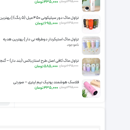
جنس
495,000
تومان
435,000
تومان
رنگ 
قابل
تراول ماگ دور سیلیکونی 450 میل (5 رنگ) | بهترین هدیه
745,000
تومان
695,000
تومان
بسی
شست
تراول ماگ استیکردار دوطرفه نی دار | بهترین هدیه
ضد 
ناموجود
خ
تراول ماگ کافی اصل طرح استارباکس (بند دار) – گنجایش 00
645,000
تومان
585,000
تومان
ارسال 
فلاسک هوشمند یونیک نیم لیتری – صورتی
495,000
تومان
435,000
تومان
سفارش
بر