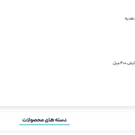
 استیل با دوام
رنگ
آبرنگی زیبا با دو رنگ چشم نواز
آبی-سفید
آبی-صورتی
یت نگهداری دمای مایعات تا حداکثر 6 ساعت
ار سبک و قابل حمل در کیف و کوله پشتی
شوی آسان
خش و لک
خرید محصول
رید تلفنی: 09372164143
4 میل
رایگان برای خرید های بالای 400 هزار تومان
فقط کافیه جمع مبلغ سبد خریدتون بالای 400 تومن باشه و هنگام ثبت
 گزینه ارسال رایگان رو انتخاب کنید!
دسته های محصولات
چسب:
خرید فلاسک دیجی کالا