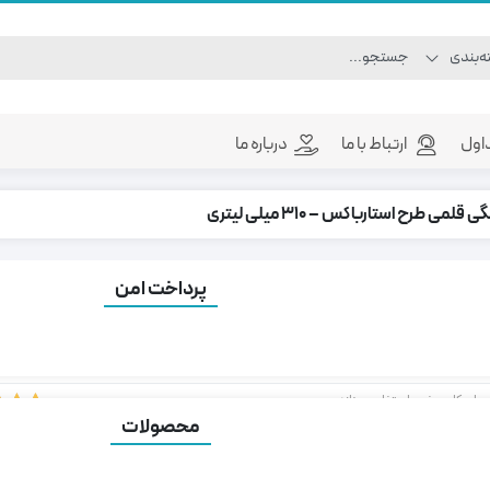
اول
ارتباط با ما
درباره ما
لمی طرح استارباکس – 310 میلی لیتری
پرداخت امن
سک آبرنگی قلمی طرح استارباکس – 310 میلی لیتری
رای کار، سفر و استفاده روزانه
محصولات
1
امتیاز
4.00
 های محصول:
تعداد بازدید:
5,287 بازدید
امتیاز
مشتری