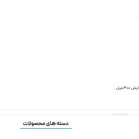
آبی
سبز
صورتی
مراه کابل شارژ
 سریع با شارژر موبایل
بنفش
 مخزن نشکن
رید تلفنی: 09372164143
تعداد:
شیکر
خرید محصول
برقی
-
مخلوط
کن
رایگان برای خرید های بالای 1 میلیون تومان
شارژی
4 میل
قابل
فقط کافیه جمع مبلغ سبد خریدتون بالای 1 میلیون تومن باشه و هنگام
حمل
فارش گزینه ارسال رایگان رو انتخاب کنید!
چسب:
مخلوط
دسته های محصولات