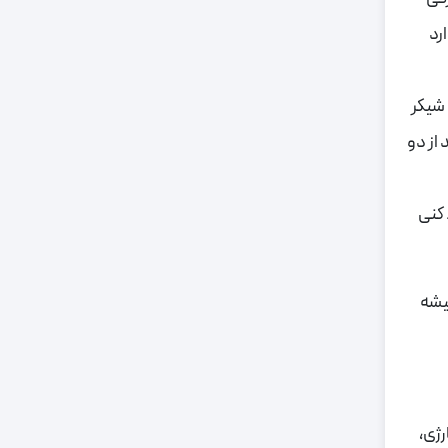
رد
 شیکر
از دو
 کنی
یشه
ژی،