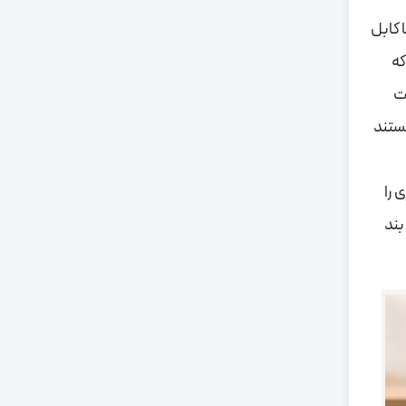
 کابل
که
یت
هستند
 را
بند