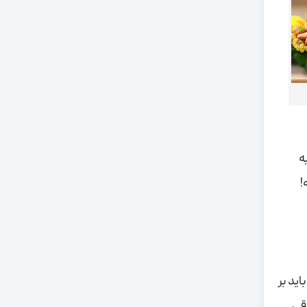
ه
!
ر تا ۱ لیتر هستند. شما باید بر
قی