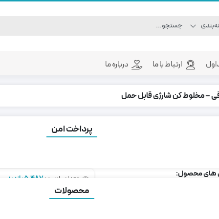
اول
ارتباط با ما
درباره ما
قی – مخلوط کن شارژی قابل حمل
پرداخت امن
کر برقی – مخلوط کن شارژی قابل حمل
رای مدرسه و باشگاه
 های محصول:
تعداد بازدید:
5,487 بازدید
محصولات
5 میلی لیتر
رنگ
 قدرتمند