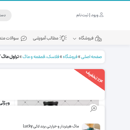
ورود | ثبت‌نام
فروشگاه
مطالب آموزشی
سوالات متد
صفحه اصلی
»
فروشگاه
»
فلاسک، قمقمه و ماگ
»
تراول ماگ ENJOY مینیمال – ساده و شیک
4
ت
خ
ف
ی
تراول ما
٪
ف
مناسب ب
ویژگی
زیب
حجم 350 می
ماگ هیتردار و حرارتی برند لاکی Lucky