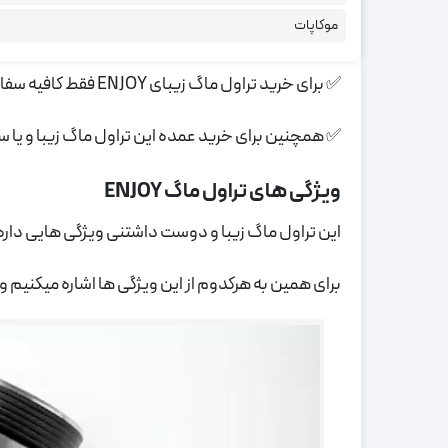
موکاپات
پیشنهاد میکنیم که ویژگی های منحصر به فرد خودش ر
✅ برای خرید تراول ماگ زیبای ENJOY فقط کافیه سفارش خودتون رو از طریق همین صفحه ثبت کنید.
✅ همچنین برای خرید عمده این تراول ماگ زیبا و یا
ویژگی های تراول ماگ ENJOY
این تراول ماگ زیبا و دوست داشتنی ویژگی هایی دار
برای همین به هرکدوم از این ویژگی ها اشاره میکنیم و