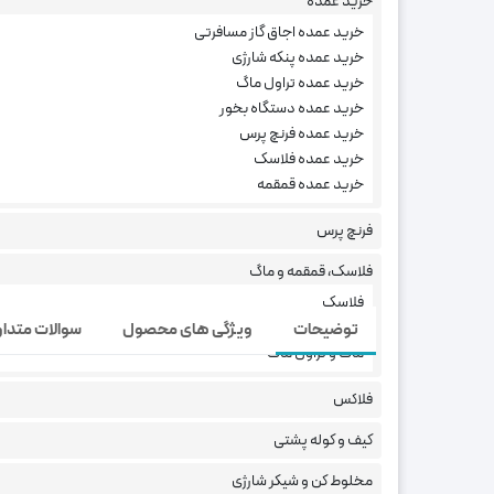
خرید عمده
خرید عمده اجاق گاز مسافرتی
خرید عمده پنکه شارژی
خرید عمده تراول ماگ
ارسا
خرید عمده دستگاه بخور
خرید عمده فرنچ پرس
فقط 
خرید عمده فلاسک
هنگا
خرید عمده قمقمه
برچ
فرنچ پرس
خرید
فلاسک، قمقمه و ماگ
فلاسک
قمقمه
توضیحات
ویژگی های محصول
سوالات متدا
ماگ و تراول ماگ
تراول ماگ ENJOY | مینیمال، زیبا و باوقار
فلاکس
کیف و کوله پشتی
در بین انبوه تراول ماگ هایی که در بازار هست شاید ش
مخلوط کن و شیکر شارژی
شیک هم باشه. اولا به خاطر این خوش سلیقگی بهتون ت