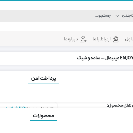
اول
ارتباط با ما
درباره ما
پرداخت امن
گ ENJOY مینیمال – ساده و شیک
رای هدیه، کار و استفاده روزانه
 های محصول:
تعداد بازدید:
5,246 بازدید
محصولات
ا، ساده و شیک
675,000
تومان
لی لیتر