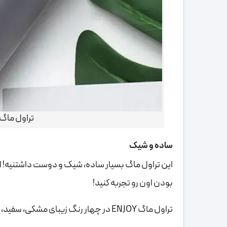
تراول ماگ زیبای ENJOY من
ساده و شیک
این تراول ماگ بسیار ساده، شیک و دوست داشتنیه! اگ
بودن اون رو تجربه کنید!
تراول ماگ ENJOY در چهار رنگ زیبای مشکی، سفید، طوسی و استیل هست که عملا همه سلیقه ها رو پوشش میده.