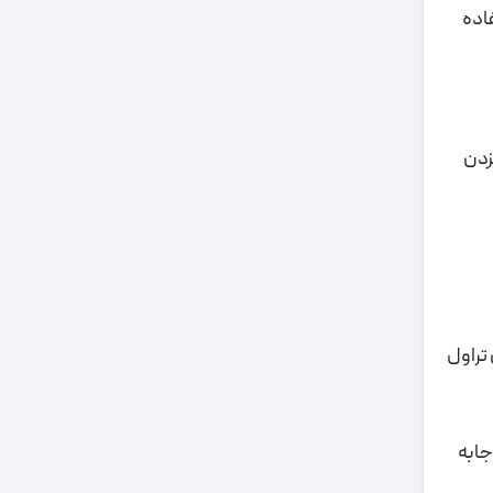
اده
ت زنگ نزدن
. این تراول
جابه