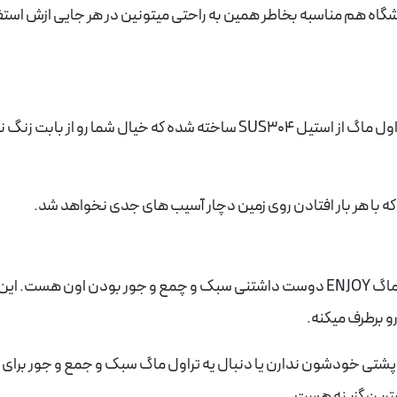
انشگاه هم مناسبه بخاطر همین به راحتی میتونین در هر جایی ازش استف
این تراول ماگ زیبا کیفیت عالی ای داره. جنس بدنه تراول ماگ از استیل SUS304 ساخته شده که خیال شما رو از باب
که با هر بار افتادن روی زمین دچار آسیب های جدی نخواهد شد.
میتونیم بگیم یک از مهم ترین ویژگی های این تراول ماگ ENJOY دوست داشتنی سبک و چمع و جور بودن اون هست
پشتی خودشون ندارن یا دنبال یه تراول ماگ سبک و جمع و جور برای 
ترین گزینه هست.