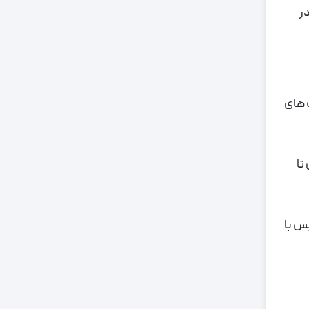
در
گ های
تا
پس با