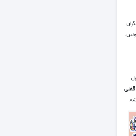
گران
ول
قفلی
شه.