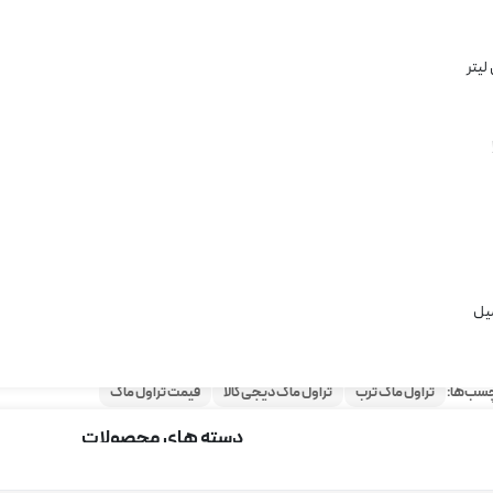
ناموجود
 استیل ضد زنگ
ری دمای مواد تا 6 ساعت
ای درب ضامن دار
شوی آسان
بندی شده و بدون نشتی
رید تلفنی: 09372164143
رایگان برای خرید های بالای 300 هزار تومان
فقط کافیه جمع مبلغ سبد خریدتون بالای 300 تومن باشه و هنگام ثبت
 گزینه ارسال رایگان رو انتخاب کنید!
سب‌ها:
تراول ماگ ترب
تراول ماگ دیجی کالا
قیمت تراول ماگ
دسته های محصولات