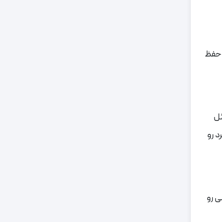
 حفظ
 مثل
د رو
بی رو