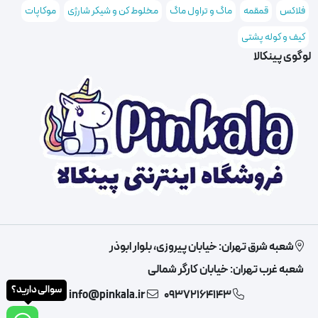
فلاکس
قمقمه
ماگ و تراول ماگ
مخلوط کن و شیکر شارژی
موکاپات
کیف و کوله پشتی
لوگوی پینکالا
شعبه شرق تهران: خیابان پیروزی، بلوار ابوذر
شعبه غرب تهران: خیابان کارگر شمالی
سوالی دارید؟
info@pinkala.ir
09372164143