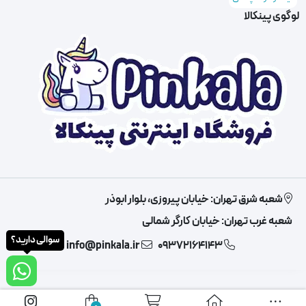
لوگوی پینکالا
شعبه شرق تهران: خیابان پیروزی، بلوار ابوذر
شعبه غرب تهران: خیابان کارگر شمالی
سوالی دارید؟
info@pinkala.ir
09372164143