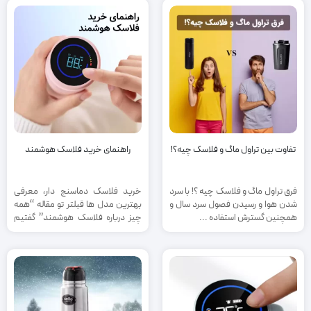
واردات مستقیم این فلاسک رو با
قیمت خیلی خوبی به فروش میرساند.
تفاوت بین تراول ماگ و فلاسک چیه؟!
راهنمای خرید فلاسک هوشمند
فرق تراول ماگ و فلاسک چیه ؟! با سرد
خرید فلاسک دماسنج دار، معرفی
شدن هوا و رسیدن فصول سرد سال و
بهترین مدل ها قبلتر تو مقاله “همه
همچنین گسترش استفاده ...
چیز درباره فلاسک هوشمند” گفتیم
که فلاسک های ...