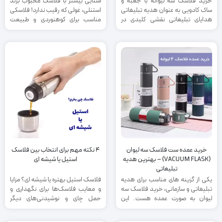
خرید فلاسک سه لیوانه با جعبه و
آشنایی بیشتر با فلاسک محبوب برند
ساک کادویی به عنوان هدیه تبلیغاتی
استنلی، غولی که رقیب ندارد! فلاسکی
هدایای تبلیغاتی نقشی کلیدی در
مناسب برای کوهنوردی و طبیعت
ترویج برند ...
گردی و علاقمندان به کمپینگ.
خرید عمده ست فلاسک سه لیوان
4 نکته مهم برای انتخاب بین فلاسک
(VACUUM FLASK) – بهترین هدیه
استیل یا شیشه ای
تبلیغاتی
یکی از گزینه های مناسب برای هدیه
فلاسک استیل بهتره یا شیشه ای؟ مزایا
تبلیغاتی و سازمانی، خرید فلاسک سه
و معایب فلاسک‌ها برای نگهداری و
لیوان به صورت عمده هست. این
حمل چای و نوشیدنی‌های دیگر
فلاسک قابلیت چاپ لوگوی شرکت شما
استفاده می‌شود. ...
رو هم داره. فروشگاه پینکالا بدلیل