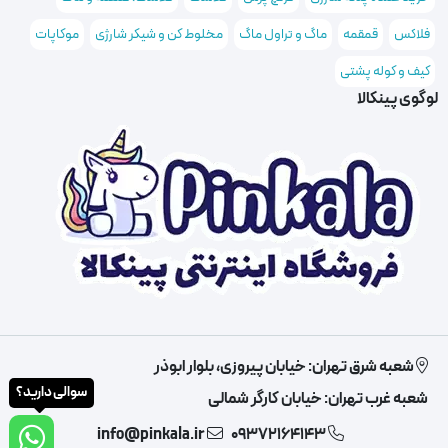
فلاکس
قمقمه
ماگ و تراول ماگ
مخلوط کن و شیکر شارژی
موکاپات
کیف و کوله پشتی
لوگوی پینکالا
شعبه شرق تهران: خیابان پیروزی، بلوار ابوذر
سوالی دارید؟
شعبه غرب تهران: خیابان کارگر شمالی
info@pinkala.ir
09372164143