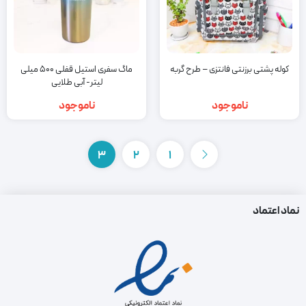
کوله پشتی برزنتی فانتزی – طرح گربه
ماگ سفری استیل قفلی 500 میلی
لیتر- آبی طلایی
ناموجود
ناموجود
3
2
1
نماد اعتماد