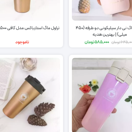
تراول ماگ نی دار سیلیکونی دو طرفه (450
تراول ماگ استارباکس مدل کافی 500 میلی لیتر
میلی) | بهترین هدیه
585,000
تومان
ناموجود
645,0
تومان
قیمت
قیمت
اصلی:
فعلی:
585,000 تومان.
645,000 تومان
بود.