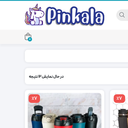
0
در حال نمایش 12 نتیجه
٪7
٪7