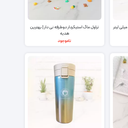
تراول ماگ استیکردار دوطرفه نی دار | بهترین
هدیه
ناموجود