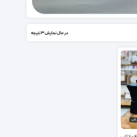
در حال نمایش 3 نتیجه
موکاپات و قهوه جوش دستی سایز 2، 4 و 6 کاپ