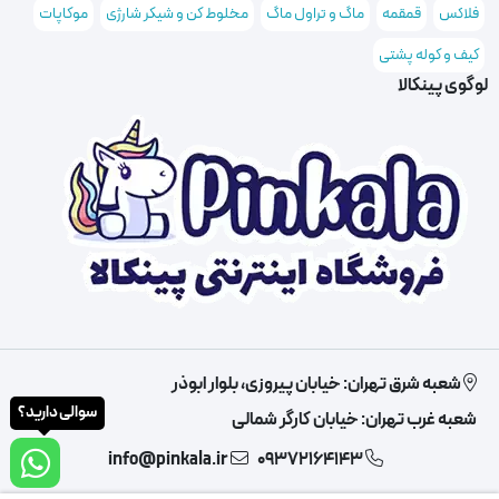
فلاکس
قمقمه
ماگ و تراول ماگ
مخلوط کن و شیکر شارژی
موکاپات
کیف و کوله پشتی
لوگوی پینکالا
شعبه شرق تهران: خیابان پیروزی، بلوار ابوذر
سوالی دارید؟
شعبه غرب تهران: خیابان کارگر شمالی
info@pinkala.ir
09372164143