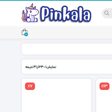
0
نمایش 1–24 از 41 نتیجه
٪7
٪13